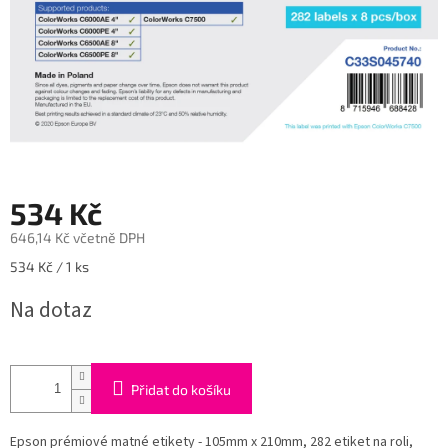
534 Kč
646,14 Kč včetně DPH
Měrná
534 Kč / 1 ks
cena:
Na dotaz
Přidat do košíku
Epson prémiové matné etikety - 105mm x 210mm, 282 etiket na roli,