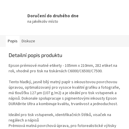
Doručení do druhého dne
na jakékoliv místo
Popis
Diskuze
Detailní popis produktu
Epson prémiové matné etikety - 105mm x 210mm, 282 etiket na
roli, vhodné pro tisk na tiskárnách C6000/C6500/C7500.
Tento hladký, jasně bílý matný papír s inkoustovou povrchovou
úpravou, optimalizovaný pro vysoce kvalitní grafiku a fotografie,
má tloušťku 127 µm (107 g/m2) a je ideální pro tisk vstupenek a
nápisů. Dokonale spolupracuje s pigmentovými inkousty Epson
DURABrite Ultra a kombinuje kvalitu, trvanlivost a jednoduchost.
Ideální pro tisk vstupenek, identifikačních štítků, visaček na
regálech a nápisů
Prémiová matná povrchová úprava, pro fotorealistické výtisky