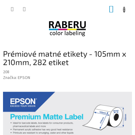
Přejít
NÁKUP
na
obsah
KOŠÍK
Prémiové matné etikety - 105mm x
210mm, 282 etiket
208
Značka:
EPSON