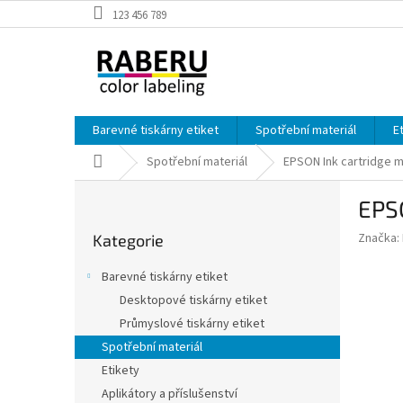
Přejít
123 456 789
na
obsah
Barevné tiskárny etiket
Spotřební materiál
E
Domů
Spotřební materiál
EPSON Ink cartridge 
P
EPS
o
Přeskočit
s
Značka:
Kategorie
kategorie
t
r
Barevné tiskárny etiket
a
Desktopové tiskárny etiket
n
Průmyslové tiskárny etiket
n
í
Spotřební materiál
p
Etikety
a
Aplikátory a příslušenství