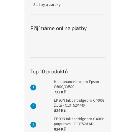
n
Služby a záruky
e
l
Přijímáme online platby
Top 10 produktů
Maintanance box pro Epson
C6000/C6500
721 Kč
EPSON Ink cartridge pro C4000e
žlutá - C13T52M440
824 Kč
EPSON Ink cartridge pro C4000e
purpurová - C13T52M340
824 Kč