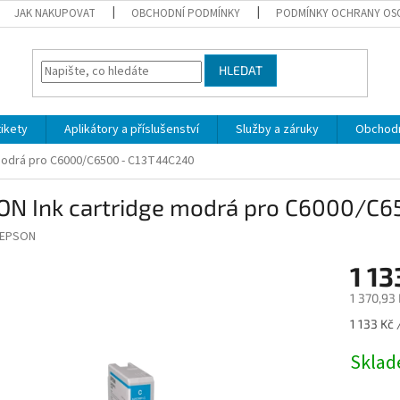
JAK NAKUPOVAT
OBCHODNÍ PODMÍNKY
PODMÍNKY OCHRANY OS
HLEDAT
tikety
Aplikátory a příslušenství
Služby a záruky
Obchodn
modrá pro C6000/C6500 - C13T44C240
ON Ink cartridge modrá pro C6000/C6
EPSON
1 13
1 370,93
Měrná
1 133 Kč 
cena:
Skla