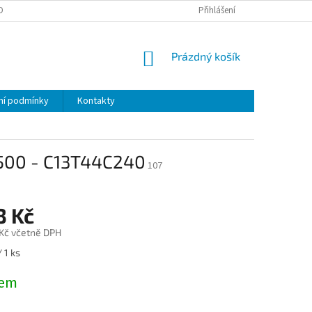
OBNÍCH ÚDAJŮ
Přihlášení
NÁKUPNÍ
Prázdný košík
KOŠÍK
í podmínky
Kontakty
500 - C13T44C240
107
3 Kč
 Kč včetně DPH
/ 1 ks
dem