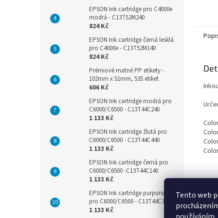
EPSON Ink cartridge pro C4000e
modrá - C13T52M240
824 Kč
Popi
EPSON Ink cartridge černá lesklá
pro C4000e - C13T52M140
824 Kč
Det
Prémiové matné PP etikety -
102mm x 51mm, 535 etiket
Inko
606 Kč
EPSON Ink cartridge modrá pro
Určen
C6000/C6500 - C13T44C240
1 133 Kč
Colo
EPSON Ink cartridge žlutá pro
Colo
C6000/C6500 - C13T44C440
Colo
1 133 Kč
Colo
EPSON Ink cartridge černá pro
C6000/C6500 -C13T44C140
1 133 Kč
EPSON Ink cartridge purpurová
Tento web po
pro C6000/C6500 - C13T44C340
procházením 
1 133 Kč
používáním..