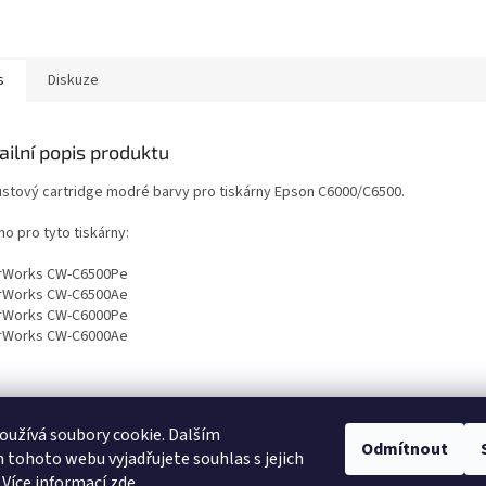
s
Diskuze
ailní popis produktu
ustový cartridge modré barvy pro tiskárny Epson C6000/C6500.
o pro tyto tiskárny:
rWorks CW-C6500Pe
rWorks CW-C6500Ae
rWorks CW-C6000Pe
rWorks CW-C6000Ae
užívá soubory cookie. Dalším
Odmítnout
tohoto webu vyjadřujete souhlas s jejich
 Více informací
zde
.