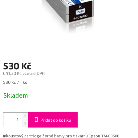
530 Kč
641,30 Kč včetně DPH
Měrná
530 Kč / 1 ks
cena:
Skladem
Přidat do košíku
Inkoustový cartridge černé barvy pro tiskárnu Epson TM-C3500