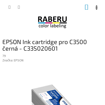
Přejít
NÁKUP
na
obsah
KOŠÍK
EPSON Ink cartridge pro C3500
černá - C33S020601
79
Značka:
EPSON