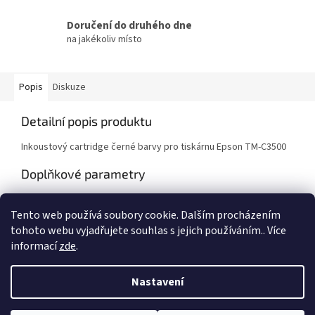
Doručení do druhého dne
na jakékoliv místo
Popis
Diskuze
Detailní popis produktu
Inkoustový cartridge černé barvy pro tiskárnu Epson TM-C3500
Doplňkové parametry
Kategorie
:
Spotřební materiál
Tento web používá soubory cookie. Dalším procházením
Záruka
:
1 rok
tohoto webu vyjadřujete souhlas s jejich používáním.. Více
informací
zde
.
Z
á
Nastavení
Vytvořil Shoptet
p
a